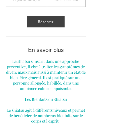
0
65
m
euros
i
n
Réserver
à
1
4
5
m
En savoir plus
i
n
Le shiatsu s'inscrit dans une approche
préventive, il vise à traiter les symptômes de
divers maux mais aussi à maintenir un état de
bien-être général. Il est pratiqué sur une
personne allongée, habillée, dans une
ambiance calme et apaisante.
Les Bienfaits du Shiatsu
Le shiatsu agit à différents niveaux et permet
de bénéficier de nombreux bienfaits sur le
corps et l’esprit :