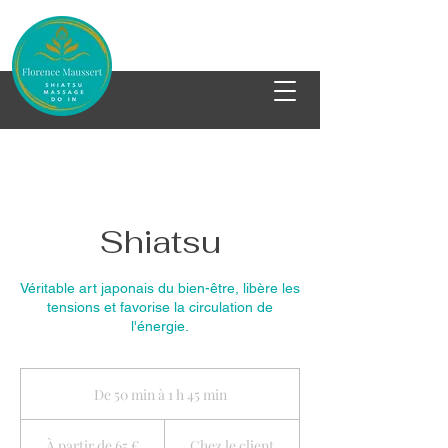
Shiatsu
Véritable art japonais du bien-être, libère les
tensions et favorise la circulation de
l'énergie.
De 50 min à 1 h 45 min
D
e
À
5
partir
À partir de 65 €
Chez le client
de