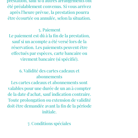
prestation, sauf si d'autres arrangements ont
été préalablement convenus. Si vous arrivez
après l'heure prévue, la prestation pourra
être écourtée ou annulée, selon la situation.
5. Paiement
Le paiement est dû à la fin de la prestation,
sauf si un acompte a été versé lors de la
réservation. Les paiements peuvent être
effectués par espèces, carte bancaire ou
virement bancaire (si spécifié).
6. Validité des cartes cadeaux et
abonnements
Les cartes cadeaux et abonnements sont
valables pour une durée de un an à compter
de la date d'achat, sauf indication contraire.
Toute prolongation ou extension de validité
doit être demandée avant la fin de la période
initiale.
7. Conditions spéciales
En cas de circonstances exceptionnelles
(maladie, imprévus), nous nous réservons le