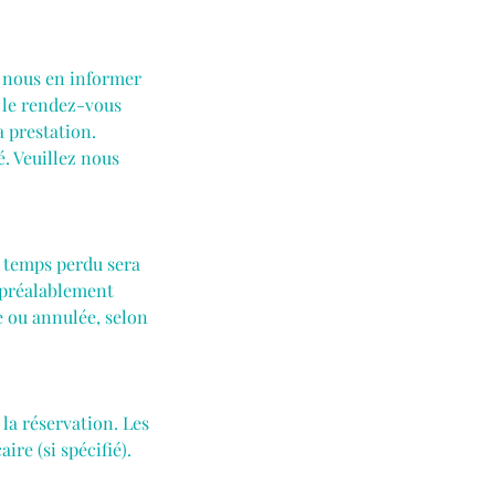
e nous en informer
 le rendez-vous
a prestation.
. Veuillez nous
e temps perdu sera
é préalablement
e ou annulée, selon
 la réservation. Les
re (si spécifié).