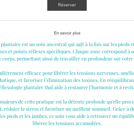
Réserver
En savoir plus
 plantaire est un soin ancestral qui agit à la fois sur les pieds e
ones et points réflexes spécifiques. Chaque zone correspond à 
 corps, permettant ainsi de travailler en profondeur sur votre
culièrement efficace pour libérer les tensions nerveuses, amélio
atique, et favoriser l’élimination des toxines. En rééquilibrant
réflexologie plantaire thaï aide à restaurer l’harmonie et à revit
 majeurs de cette pratique est la détente profonde qu'elle proc
it, réduire le stress et favoriser un meilleur sommeil. Grâce à
les pieds et les jambes, ce soin vous aide à retrouver un équilib
libérer les tensions accumulées.