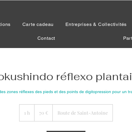
tions
Carte cadeau
Entreprises & Collectivités
Contact
Par
okushindo réflexo plantai
 des zones réflexes des pieds et des points de digitopression pour un tra
70
euros
1 h
1
70 €
Route de Saint-Antoine