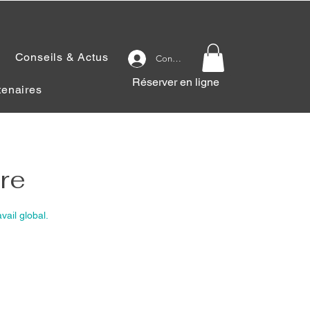
Conseils & Actus
Connexion
Réserver en ligne
tenaires
re
vail global.