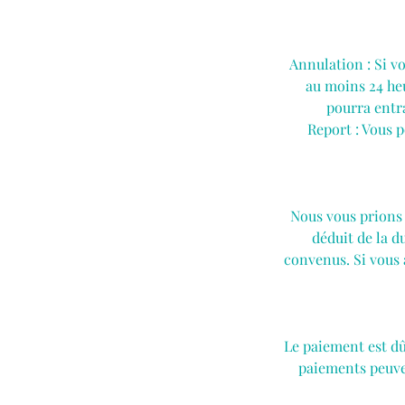
Annulation : Si v
au moins 24 he
pourra entra
Report : Vous 
Nous vous prions 
déduit de la d
convenus. Si vous 
Le paiement est dû 
paiements peuven