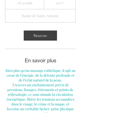
euros
1 h 30 min
1
105 €
3
0
Route de Saint-Antoine
m
i
n
Réserver
En savoir plus
Bien plus qu’un massage esthétique, il agit au
cœur de l’énergie, de la détente profonde et
de l’éclat naturel de la peau.
À travers un enchaînement précis de
pressions, lissages, étirements et points de
réflexologie, ce soin stimule la circulation
énergétique, libère les tensions accumulées
dans le visage, le crâne et la nuque, et
favorise un véritable lâcher-prise physique