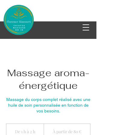
Massage aroma-
énergétique
Massage du corps complet réalisé avec une
huile de soin personnalisée en fonction de
vos besoins.
À
partir
De 1 h à 2 h
D
À partir de 80 €
de