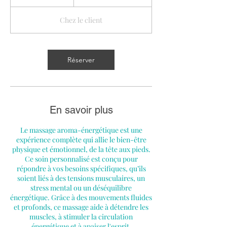
80
e
euros
1
Chez le client
à
2
h
Réserver
En savoir plus
Le massage aroma-énergétique est une
expérience complète qui allie le bien-être
physique et émotionnel, de la tête aux pieds.
Ce soin personnalisé est conçu pour
répondre à vos besoins spécifiques, qu’ils
soient liés à des tensions musculaires, un
stress mental ou un déséquilibre
énergétique. Grâce à des mouvements fluides
et profonds, ce massage aide à détendre les
muscles, à stimuler la circulation
énergétique et à apaiser l'esprit.